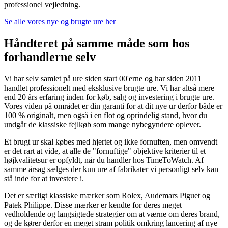
professionel vejledning.
Se alle vores nye og brugte ure her
Håndteret på samme måde som hos
forhandlerne selv
Vi har selv samlet på ure siden start 00'erne og har siden 2011
handlet professionelt med eksklusive brugte ure. Vi har altså mere
end 20 års erfaring inden for køb, salg og investering i brugte ure.
Vores viden på området er din garanti for at dit nye ur derfor både er
100 % originalt, men også i en flot og oprindelig stand, hvor du
undgår de klassiske fejlkøb som mange nybegyndere oplever.
Et brugt ur skal købes med hjertet og ikke fornuften, men omvendt
er det rart at vide, at alle de "fornuftige" objektive kriterier til et
højkvalitetsur er opfyldt, når du handler hos TimeToWatch. Af
samme årsag sælges der kun ure af fabrikater vi personligt selv kan
stå inde for at investere i.
Det er særligt klassiske mærker som Rolex, Audemars Piguet og
Patek Philippe. Disse mærker er kendte for deres meget
vedholdende og langsigtede strategier om at værne om deres brand,
og de kører derfor en meget stram politik omkring lancering af nye