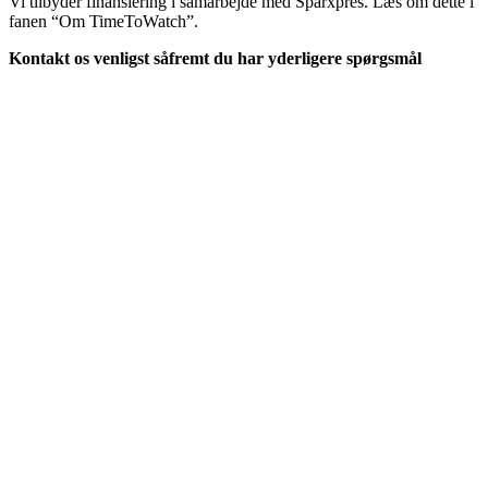
Vi tilbyder finansiering i samarbejde med Sparxpres. Læs om dette i
fanen “Om TimeToWatch”.
Kontakt os venligst såfremt du har yderligere spørgsmål