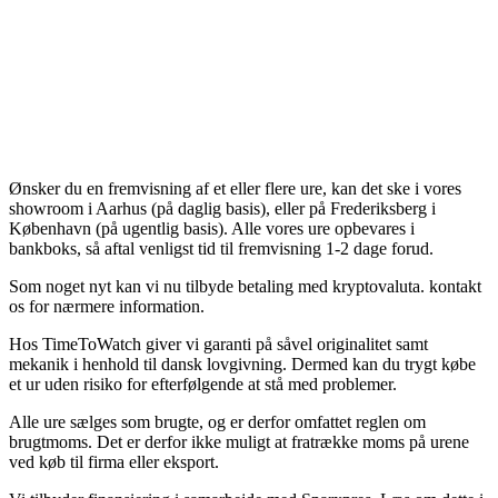
Ønsker du en fremvisning af et eller flere ure, kan det ske i vores
showroom i Aarhus (på daglig basis), eller på Frederiksberg i
København (på ugentlig basis). Alle vores ure opbevares i
bankboks, så aftal venligst tid til fremvisning 1-2 dage forud.
Som noget nyt kan vi nu tilbyde betaling med kryptovaluta. kontakt
os for nærmere information.
Hos TimeToWatch giver vi garanti på såvel originalitet samt
mekanik i henhold til dansk lovgivning. Dermed kan du trygt købe
et ur uden risiko for efterfølgende at stå med problemer.
Alle ure sælges som brugte, og er derfor omfattet reglen om
brugtmoms. Det er derfor ikke muligt at fratrække moms på urene
ved køb til firma eller eksport.