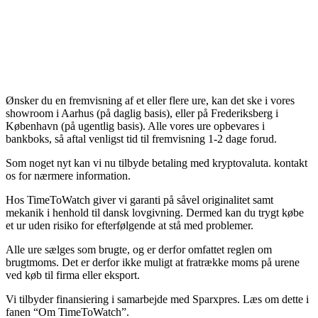
Ønsker du en fremvisning af et eller flere ure, kan det ske i vores
showroom i Aarhus (på daglig basis), eller på Frederiksberg i
København (på ugentlig basis). Alle vores ure opbevares i
bankboks, så aftal venligst tid til fremvisning 1-2 dage forud.
Som noget nyt kan vi nu tilbyde betaling med kryptovaluta. kontakt
os for nærmere information.
Hos TimeToWatch giver vi garanti på såvel originalitet samt
mekanik i henhold til dansk lovgivning. Dermed kan du trygt købe
et ur uden risiko for efterfølgende at stå med problemer.
Alle ure sælges som brugte, og er derfor omfattet reglen om
brugtmoms. Det er derfor ikke muligt at fratrække moms på urene
ved køb til firma eller eksport.
Vi tilbyder finansiering i samarbejde med Sparxpres. Læs om dette i
fanen “Om TimeToWatch”.