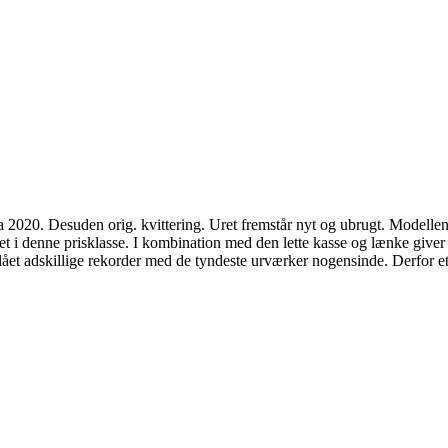
20. Desuden orig. kvittering. Uret fremstår nyt og ubrugt. Modellen 
set i denne prisklasse. I kombination med den lette kasse og lænke giv
lået adskillige rekorder med de tyndeste urværker nogensinde. Derfor 