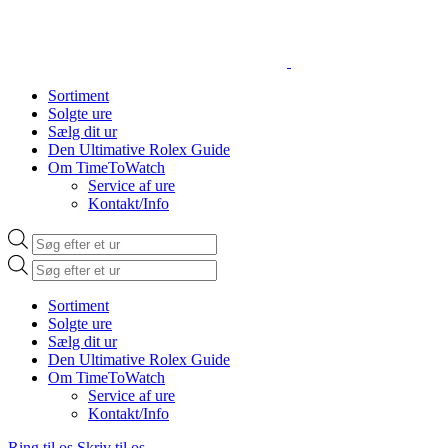
Sortiment
Solgte ure
Sælg dit ur
Den Ultimative Rolex Guide
Om TimeToWatch
Service af ure
Kontakt/Info
Products
search
Products
search
Sortiment
Solgte ure
Sælg dit ur
Den Ultimative Rolex Guide
Om TimeToWatch
Service af ure
Kontakt/Info
Ring til os
Skriv til os