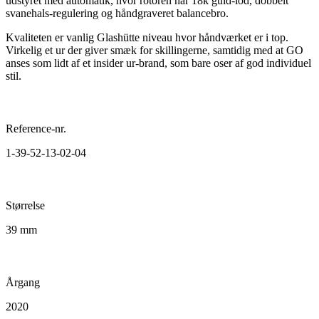
udstyret med automatik, hvor rotoren har 18k guld-lod, dobbelt
svanehals-regulering og håndgraveret balancebro.
Kvaliteten er vanlig Glashütte niveau hvor håndværket er i top.
Virkelig et ur der giver smæk for skillingerne, samtidig med at GO
anses som lidt af et insider ur-brand, som bare oser af god individuel
stil.
Reference-nr.
1-39-52-13-02-04
Størrelse
39 mm
Årgang
2020