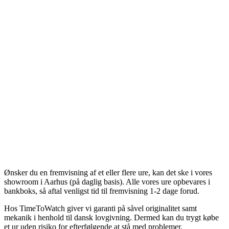
Ønsker du en fremvisning af et eller flere ure, kan det ske i vores
showroom i Aarhus (på daglig basis). Alle vores ure opbevares i
bankboks, så aftal venligst tid til fremvisning 1-2 dage forud.
Hos TimeToWatch giver vi garanti på såvel originalitet samt
mekanik i henhold til dansk lovgivning. Dermed kan du trygt købe
et ur uden risiko for efterfølgende at stå med problemer.