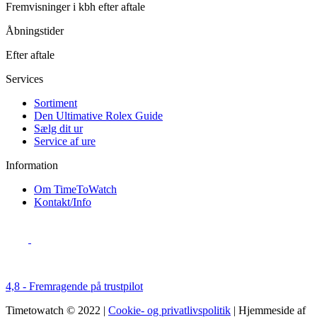
Fremvisninger i kbh efter aftale
Åbningstider
Efter aftale
Services
Sortiment
Den Ultimative Rolex Guide
Sælg dit ur
Service af ure
Information
Om TimeToWatch
Kontakt/Info
4,8 - Fremragende på trustpilot
Timetowatch © 2022 |
Cookie- og privatlivspolitik
| Hjemmeside af