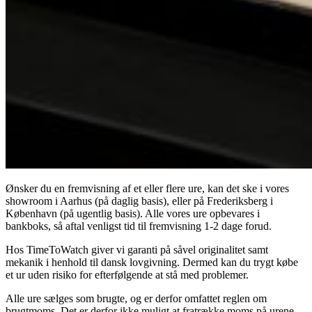
Ønsker du en fremvisning af et eller flere ure, kan det ske i vores
showroom i Aarhus (på daglig basis), eller på Frederiksberg i
København (på ugentlig basis). Alle vores ure opbevares i
bankboks, så aftal venligst tid til fremvisning 1-2 dage forud.
Hos TimeToWatch giver vi garanti på såvel originalitet samt
mekanik i henhold til dansk lovgivning. Dermed kan du trygt købe
et ur uden risiko for efterfølgende at stå med problemer.
Alle ure sælges som brugte, og er derfor omfattet reglen om
brugtmoms. Det er derfor ikke muligt at fratrække moms på urene