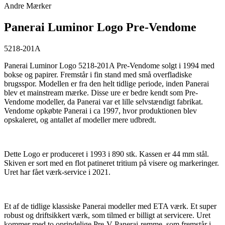
Andre Mærker
Panerai Luminor Logo Pre-Vendome
5218-201A
Panerai Luminor Logo 5218-201A Pre-Vendome solgt i 1994 med
bokse og papirer. Fremstår i fin stand med små overfladiske
brugsspor. Modellen er fra den helt tidlige periode, inden Panerai
blev et mainstream mærke. Disse ure er bedre kendt som Pre-
Vendome modeller, da Panerai var et lille selvstændigt fabrikat.
Vendome opkøbte Panerai i ca 1997, hvor produktionen blev
opskaleret, og antallet af modeller mere udbredt.
Dette Logo er produceret i 1993 i 890 stk. Kassen er 44 mm stål.
Skiven er sort med en flot patineret tritium på visere og markeringer.
Uret har fået værk-service i 2021.
Et af de tidlige klassiske Panerai modeller med ETA værk. Et super
robust og driftsikkert værk, som tilmed er billigt at servicere. Uret
kommer med to oprindelige Pre-V Panerai-remme, som fremstår i