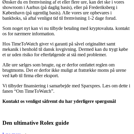
Ønsker du en fremvisning af et eller flere ure, kan det ske i vores
showroom i Aarhus (på daglig basis), eller på Frederiksberg i
København (på ugentlig basis). Alle vores ure opbevares i
bankboks, så aftal venligst tid til fremvisning 1-2 dage forud.
Som noget nyt kan vi nu tilbyde betaling med kryptovaluta. kontakt
os for nærmere information.
Hos TimeToWatch giver vi garanti på såvel originalitet samt
mekanik i henhold til dansk lovgivning. Dermed kan du trygt købe
et ur uden risiko for efterfølgende at stå med problemer.
Alle ure sælges som brugte, og er derfor omfattet reglen om
brugtmoms. Det er derfor ikke muligt at fratrække moms på urene
ved køb til firma eller eksport.
Vi tilbyder finansiering i samarbejde med Sparxpres. Læs om dette i
fanen “Om TimeToWatch”.
Kontakt os venligst såfremt du har yderligere spørgsmål
Den ultimative Rolex guide