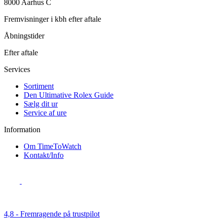
8000 Aarhus C
Fremvisninger i kbh efter aftale
Åbningstider
Efter aftale
Services
Sortiment
Den Ultimative Rolex Guide
Sælg dit ur
Service af ure
Information
Om TimeToWatch
Kontakt/Info
4,8 - Fremragende på trustpilot