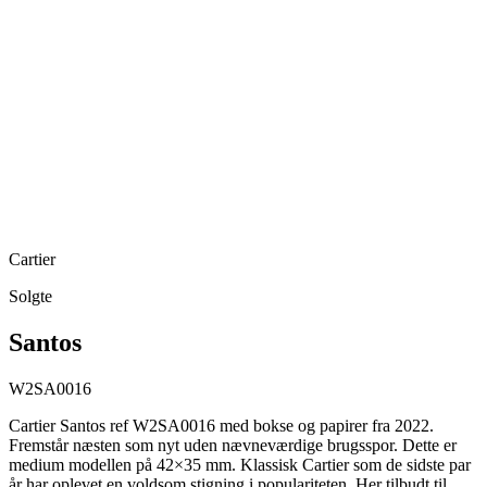
Cartier
Solgte
Santos
W2SA0016
Cartier Santos ref W2SA0016 med bokse og papirer fra 2022.
Fremstår næsten som nyt uden nævneværdige brugsspor. Dette er
medium modellen på 42×35 mm. Klassisk Cartier som de sidste par
år har oplevet en voldsom stigning i populariteten. Her tilbudt til