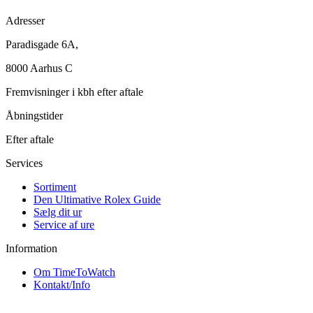
Adresser
Paradisgade 6A,
8000 Aarhus C
Fremvisninger i kbh efter aftale
Åbningstider
Efter aftale
Services
Sortiment
Den Ultimative Rolex Guide
Sælg dit ur
Service af ure
Information
Om TimeToWatch
Kontakt/Info