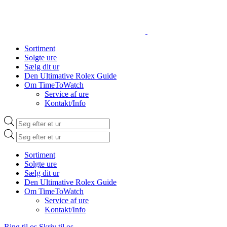
Sortiment
Solgte ure
Sælg dit ur
Den Ultimative Rolex Guide
Om TimeToWatch
Service af ure
Kontakt/Info
Products
search
Products
search
Sortiment
Solgte ure
Sælg dit ur
Den Ultimative Rolex Guide
Om TimeToWatch
Service af ure
Kontakt/Info
Ring til os
Skriv til os