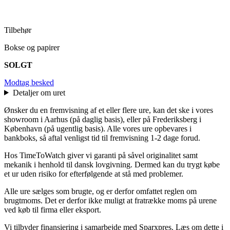
Tilbehør
Bokse og papirer
SOLGT
Modtag besked
Detaljer om uret
Ønsker du en fremvisning af et eller flere ure, kan det ske i vores
showroom i Aarhus (på daglig basis), eller på Frederiksberg i
København (på ugentlig basis). Alle vores ure opbevares i
bankboks, så aftal venligst tid til fremvisning 1-2 dage forud.
Hos TimeToWatch giver vi garanti på såvel originalitet samt
mekanik i henhold til dansk lovgivning. Dermed kan du trygt købe
et ur uden risiko for efterfølgende at stå med problemer.
Alle ure sælges som brugte, og er derfor omfattet reglen om
brugtmoms. Det er derfor ikke muligt at fratrække moms på urene
ved køb til firma eller eksport.
Vi tilbyder finansiering i samarbejde med Sparxpres. Læs om dette i