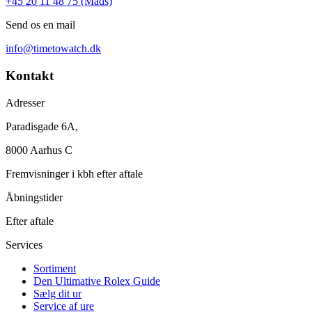
+45 20 11 48 75 (Mads)
Send os en mail
info@timetowatch.dk
Kontakt
Adresser
Paradisgade 6A,
8000 Aarhus C
Fremvisninger i kbh efter aftale
Åbningstider
Efter aftale
Services
Sortiment
Den Ultimative Rolex Guide
Sælg dit ur
Service af ure