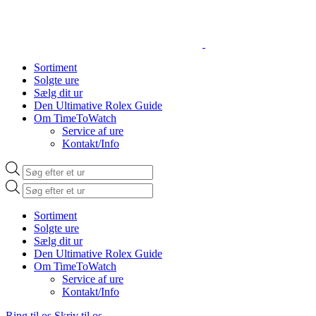
Sortiment
Solgte ure
Sælg dit ur
Den Ultimative Rolex Guide
Om TimeToWatch
Service af ure
Kontakt/Info
Products
search
Products
search
Sortiment
Solgte ure
Sælg dit ur
Den Ultimative Rolex Guide
Om TimeToWatch
Service af ure
Kontakt/Info
Ring til os
Skriv til os