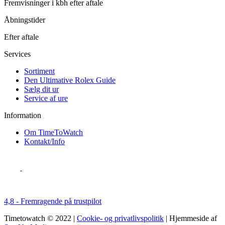
Fremvisninger i kbh efter aftale
Åbningstider
Efter aftale
Services
Sortiment
Den Ultimative Rolex Guide
Sælg dit ur
Service af ure
Information
Om TimeToWatch
Kontakt/Info
4,8 - Fremragende på trustpilot
Timetowatch © 2022 |
Cookie- og privatlivspolitik
| Hjemmeside af