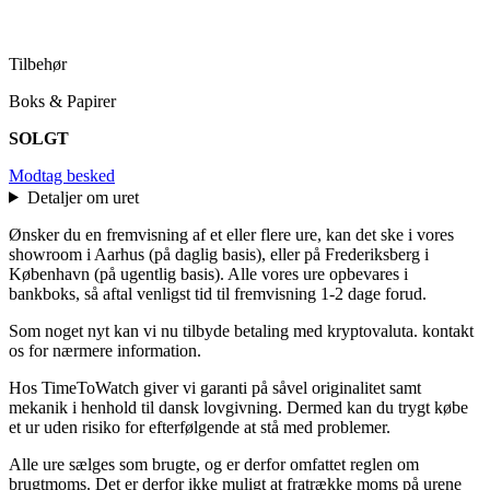
Tilbehør
Boks & Papirer
SOLGT
Modtag besked
Detaljer om uret
Ønsker du en fremvisning af et eller flere ure, kan det ske i vores
showroom i Aarhus (på daglig basis), eller på Frederiksberg i
København (på ugentlig basis). Alle vores ure opbevares i
bankboks, så aftal venligst tid til fremvisning 1-2 dage forud.
Som noget nyt kan vi nu tilbyde betaling med kryptovaluta. kontakt
os for nærmere information.
Hos TimeToWatch giver vi garanti på såvel originalitet samt
mekanik i henhold til dansk lovgivning. Dermed kan du trygt købe
et ur uden risiko for efterfølgende at stå med problemer.
Alle ure sælges som brugte, og er derfor omfattet reglen om
brugtmoms. Det er derfor ikke muligt at fratrække moms på urene