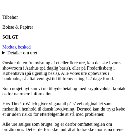
Tilbehør
Bokse & Papirer
SOLGT
Modtag besked
Detaljer om uret
Ønsker du en fremvisning af et eller flere ure, kan det ske i vores
showroom i Aarhus (på daglig basis), eller på Frederiksberg i
København (på ugentlig basis). Alle vores ure opbevares i
bankboks, så aftal venligst tid til fremvisning 1-2 dage forud.
Som noget nyt kan vi nu tilbyde betaling med kryptovaluta. kontakt
os for nærmere information.
Hos TimeToWatch giver vi garanti på såvel originalitet samt
mekanik i henhold til dansk lovgivning. Dermed kan du trygt købe
et ur uden risiko for efterfølgende at stå med problemer.
Alle ure sælges som brugte, og er derfor omfattet reglen om
brugtmoms. Det er derfor ikke muligt at fratrække moms på urene