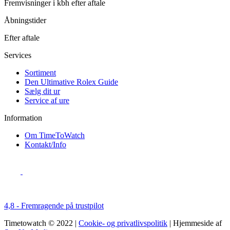
Fremvisninger i kbh efter aftale
Åbningstider
Efter aftale
Services
Sortiment
Den Ultimative Rolex Guide
Sælg dit ur
Service af ure
Information
Om TimeToWatch
Kontakt/Info
4,8 - Fremragende på trustpilot
Timetowatch © 2022 |
Cookie- og privatlivspolitik
| Hjemmeside af