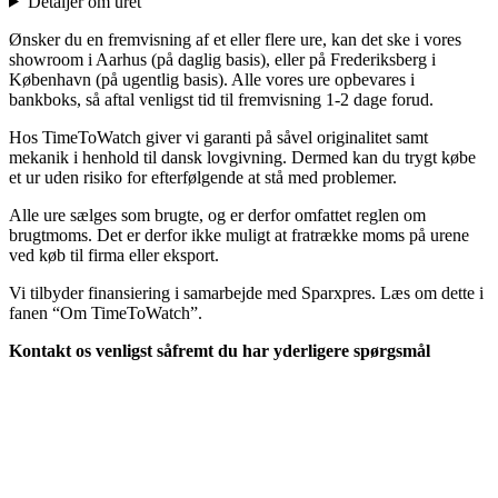
Detaljer om uret
Ønsker du en fremvisning af et eller flere ure, kan det ske i vores
showroom i Aarhus (på daglig basis), eller på Frederiksberg i
København (på ugentlig basis). Alle vores ure opbevares i
bankboks, så aftal venligst tid til fremvisning 1-2 dage forud.
Hos TimeToWatch giver vi garanti på såvel originalitet samt
mekanik i henhold til dansk lovgivning. Dermed kan du trygt købe
et ur uden risiko for efterfølgende at stå med problemer.
Alle ure sælges som brugte, og er derfor omfattet reglen om
brugtmoms. Det er derfor ikke muligt at fratrække moms på urene
ved køb til firma eller eksport.
Vi tilbyder finansiering i samarbejde med Sparxpres. Læs om dette i
fanen “Om TimeToWatch”.
Kontakt os venligst såfremt du har yderligere spørgsmål