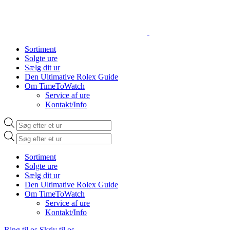
Sortiment
Solgte ure
Sælg dit ur
Den Ultimative Rolex Guide
Om TimeToWatch
Service af ure
Kontakt/Info
Products
search
Products
search
Sortiment
Solgte ure
Sælg dit ur
Den Ultimative Rolex Guide
Om TimeToWatch
Service af ure
Kontakt/Info
Ring til os
Skriv til os