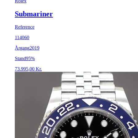
Rolex
Submariner
Reference
114060
Årgang
2019
Stand
95%
73.995,00
Kr.