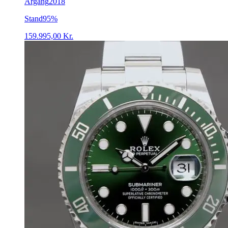
Årgang
2018
Stand
95%
159.995,00
Kr.