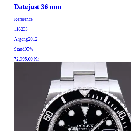
Datejust 36 mm
Reference
116233
Årgang
2012
Stand
95%
72.995,00
Kr.