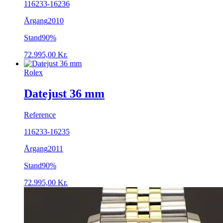
116233-16236
Årgang
2010
Stand
90%
72.995,00
Kr.
Rolex
Datejust 36 mm
Reference
116233-16235
Årgang
2011
Stand
90%
72.995,00
Kr.