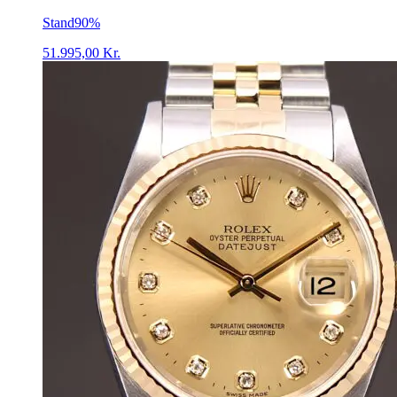
Stand
90%
51.995,00
Kr.