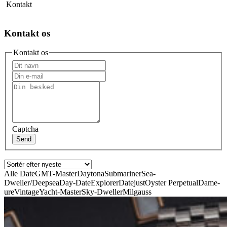
Kontakt
Kontakt os
Kontakt os
Captcha
Send
Alle
Date
GMT-Master
Daytona
Submariner
Sea-
Dweller/Deepsea
Day-Date
Explorer
Datejust
Oyster Perpetual
Dame-
ure
Vintage
Yacht-Master
Sky-Dweller
Milgauss