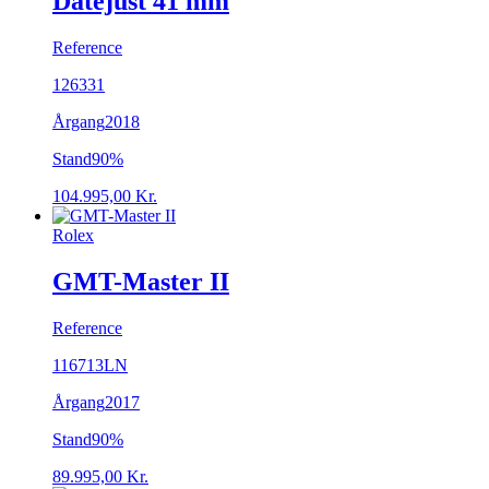
Datejust 41 mm
Reference
126331
Årgang
2018
Stand
90%
104.995,00
Kr.
Rolex
GMT-Master II
Reference
116713LN
Årgang
2017
Stand
90%
89.995,00
Kr.