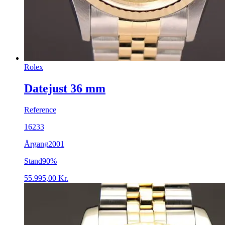
Rolex
Datejust 36 mm
Reference
16233
Årgang
2001
Stand
90%
55.995,00
Kr.