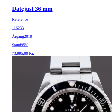
Datejust 36 mm
Reference
116233
Årgang
2010
Stand
95%
73.995,00
Kr.