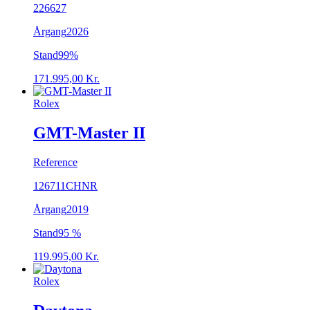
226627
Årgang
2026
Stand
99%
171.995,00
Kr.
Rolex
GMT-Master II
Reference
126711CHNR
Årgang
2019
Stand
95 %
119.995,00
Kr.
Rolex