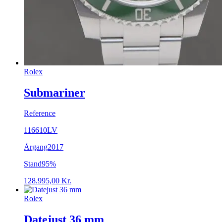
Rolex
Submariner
Reference
116610LV
Årgang
2017
Stand
95%
128.995,00
Kr.
Rolex
Datejust 36 mm