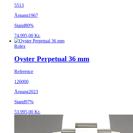
5513
Årgang
1967
Stand
80%
74.995,00
Kr.
Rolex
Oyster Perpetual 36 mm
Reference
126000
Årgang
2023
Stand
97%
53.995,00
Kr.