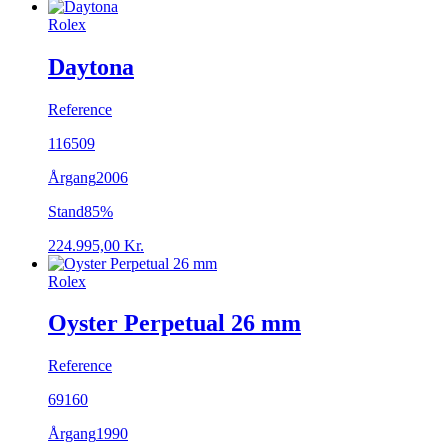
Rolex
Daytona
Reference
116509
Årgang
2006
Stand
85%
224.995,00
Kr.
Rolex
Oyster Perpetual 26 mm
Reference
69160
Årgang
1990