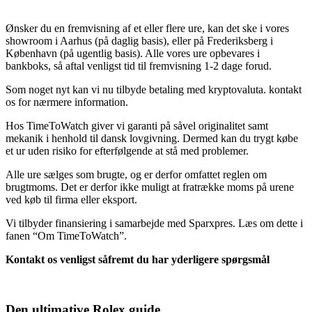
Ønsker du en fremvisning af et eller flere ure, kan det ske i vores
showroom i Aarhus (på daglig basis), eller på Frederiksberg i
København (på ugentlig basis). Alle vores ure opbevares i
bankboks, så aftal venligst tid til fremvisning 1-2 dage forud.
Som noget nyt kan vi nu tilbyde betaling med kryptovaluta. kontakt
os for nærmere information.
Hos TimeToWatch giver vi garanti på såvel originalitet samt
mekanik i henhold til dansk lovgivning. Dermed kan du trygt købe
et ur uden risiko for efterfølgende at stå med problemer.
Alle ure sælges som brugte, og er derfor omfattet reglen om
brugtmoms. Det er derfor ikke muligt at fratrække moms på urene
ved køb til firma eller eksport.
Vi tilbyder finansiering i samarbejde med Sparxpres. Læs om dette i
fanen “Om TimeToWatch”.
Kontakt os venligst såfremt du har yderligere spørgsmål
Den ultimative Rolex guide