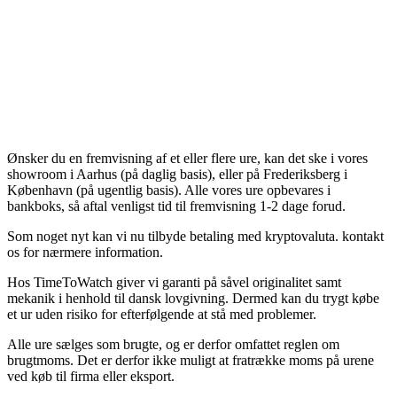
Ønsker du en fremvisning af et eller flere ure, kan det ske i vores
showroom i Aarhus (på daglig basis), eller på Frederiksberg i
København (på ugentlig basis). Alle vores ure opbevares i
bankboks, så aftal venligst tid til fremvisning 1-2 dage forud.
Som noget nyt kan vi nu tilbyde betaling med kryptovaluta. kontakt
os for nærmere information.
Hos TimeToWatch giver vi garanti på såvel originalitet samt
mekanik i henhold til dansk lovgivning. Dermed kan du trygt købe
et ur uden risiko for efterfølgende at stå med problemer.
Alle ure sælges som brugte, og er derfor omfattet reglen om
brugtmoms. Det er derfor ikke muligt at fratrække moms på urene
ved køb til firma eller eksport.