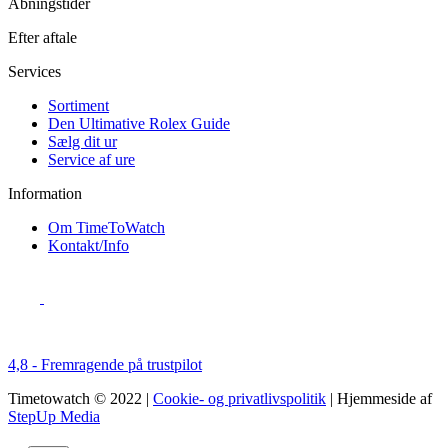
Åbningstider
Efter aftale
Services
Sortiment
Den Ultimative Rolex Guide
Sælg dit ur
Service af ure
Information
Om TimeToWatch
Kontakt/Info
4,8 - Fremragende på trustpilot
Timetowatch © 2022 |
Cookie- og privatlivspolitik
| Hjemmeside af
StepUp Media