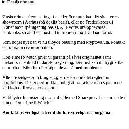
Detaljer om uret
Ønsker du en fremvisning af et eller flere ure, kan det ske i vores
showroom i Aarhus (på daglig basis), eller på Frederiksberg i
København (på ugentlig basis). Alle vores ure opbevares i
bankboks, så aftal venligst tid til fremvisning 1-2 dage forud.
Som noget nyt kan vi nu tilbyde betaling med kryptovaluta. kontakt
os for nærmere information.
Hos TimeToWatch giver vi garanti på såvel originalitet samt
mekanik i henhold til dansk lovgivning. Dermed kan du trygt købe
et ur uden risiko for efterfølgende at stå med problemer.
Alle ure sælges som brugte, og er derfor omfattet reglen om
brugtmoms. Det er derfor ikke muligt at fratrække moms på urene
ved køb til firma eller eksport.
Vi tilbyder finansiering i samarbejde med Sparxpres. Læs om dette i
fanen “Om TimeToWatch”.
Kontakt os venligst såfremt du har yderligere spørgsmål