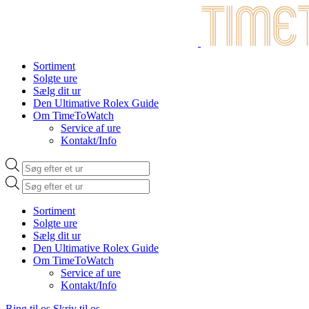
Sortiment
Solgte ure
Sælg dit ur
Den Ultimative Rolex Guide
Om TimeToWatch
Service af ure
Kontakt/Info
Products
search
Products
search
Sortiment
Solgte ure
Sælg dit ur
Den Ultimative Rolex Guide
Om TimeToWatch
Service af ure
Kontakt/Info
Ring til os
Skriv til os