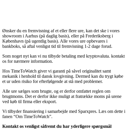
Ønsker du en fremvisning af et eller flere ure, kan det ske i vores
showroom i Aarhus (på daglig basis), eller på Frederiksberg i
København (på ugentlig basis). Alle vores ure opbevares i
bankboks, så aftal venligst tid til fremvisning 1-2 dage forud.
Som noget nyt kan vi nu tilbyde betaling med kryptovaluta. kontakt
os for nærmere information.
Hos TimeToWatch giver vi garanti på såvel originalitet samt
mekanik i henhold til dansk lovgivning. Dermed kan du trygt købe
et ur uden risiko for efterfølgende at stå med problemer.
Alle ure sælges som brugte, og er derfor omfattet reglen om
brugtmoms. Det er derfor ikke muligt at fratrække moms på urene
ved køb til firma eller eksport.
Vi tilbyder finansiering i samarbejde med Sparxpres. Læs om dette i
fanen “Om TimeToWatch”.
Kontakt os venligst såfremt du har yderligere spørgsmål