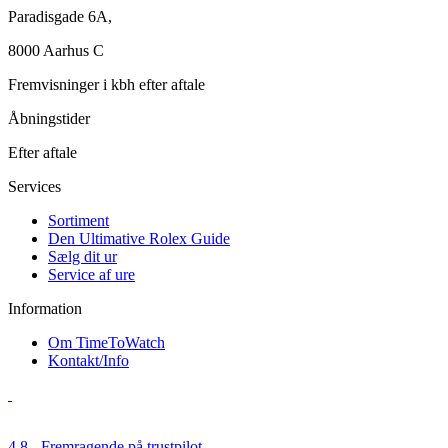
Paradisgade 6A,
8000 Aarhus C
Fremvisninger i kbh efter aftale
Åbningstider
Efter aftale
Services
Sortiment
Den Ultimative Rolex Guide
Sælg dit ur
Service af ure
Information
Om TimeToWatch
Kontakt/Info
4,8 - Fremragende på trustpilot