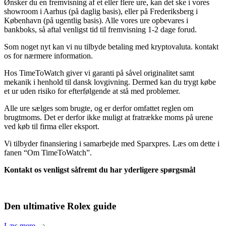
Ønsker du en fremvisning af et eller flere ure, kan det ske i vores
showroom i Aarhus (på daglig basis), eller på Frederiksberg i
København (på ugentlig basis). Alle vores ure opbevares i
bankboks, så aftal venligst tid til fremvisning 1-2 dage forud.
Som noget nyt kan vi nu tilbyde betaling med kryptovaluta. kontakt
os for nærmere information.
Hos TimeToWatch giver vi garanti på såvel originalitet samt
mekanik i henhold til dansk lovgivning. Dermed kan du trygt købe
et ur uden risiko for efterfølgende at stå med problemer.
Alle ure sælges som brugte, og er derfor omfattet reglen om
brugtmoms. Det er derfor ikke muligt at fratrække moms på urene
ved køb til firma eller eksport.
Vi tilbyder finansiering i samarbejde med Sparxpres. Læs om dette i
fanen “Om TimeToWatch”.
Kontakt os venligst såfremt du har yderligere spørgsmål
Den ultimative Rolex guide
Læs mere