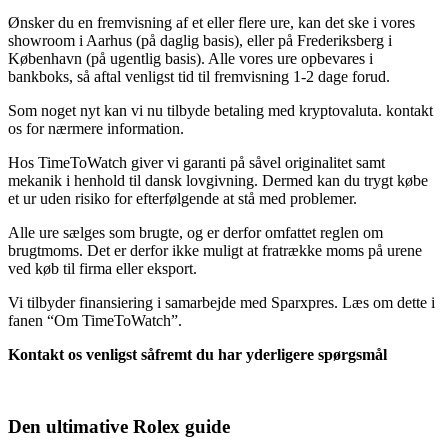
Ønsker du en fremvisning af et eller flere ure, kan det ske i vores
showroom i Aarhus (på daglig basis), eller på Frederiksberg i
København (på ugentlig basis). Alle vores ure opbevares i
bankboks, så aftal venligst tid til fremvisning 1-2 dage forud.
Som noget nyt kan vi nu tilbyde betaling med kryptovaluta. kontakt
os for nærmere information.
Hos TimeToWatch giver vi garanti på såvel originalitet samt
mekanik i henhold til dansk lovgivning. Dermed kan du trygt købe
et ur uden risiko for efterfølgende at stå med problemer.
Alle ure sælges som brugte, og er derfor omfattet reglen om
brugtmoms. Det er derfor ikke muligt at fratrække moms på urene
ved køb til firma eller eksport.
Vi tilbyder finansiering i samarbejde med Sparxpres. Læs om dette i
fanen “Om TimeToWatch”.
Kontakt os venligst såfremt du har yderligere spørgsmål
Den ultimative Rolex guide