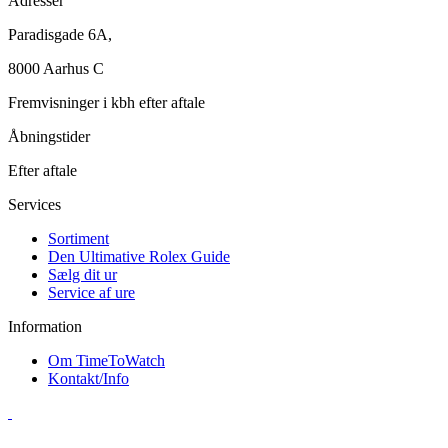
Adresser
Paradisgade 6A,
8000 Aarhus C
Fremvisninger i kbh efter aftale
Åbningstider
Efter aftale
Services
Sortiment
Den Ultimative Rolex Guide
Sælg dit ur
Service af ure
Information
Om TimeToWatch
Kontakt/Info