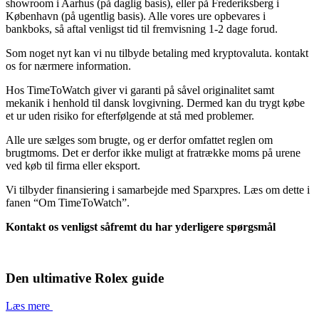
showroom i Aarhus (på daglig basis), eller på Frederiksberg i
København (på ugentlig basis). Alle vores ure opbevares i
bankboks, så aftal venligst tid til fremvisning 1-2 dage forud.
Som noget nyt kan vi nu tilbyde betaling med kryptovaluta. kontakt
os for nærmere information.
Hos TimeToWatch giver vi garanti på såvel originalitet samt
mekanik i henhold til dansk lovgivning. Dermed kan du trygt købe
et ur uden risiko for efterfølgende at stå med problemer.
Alle ure sælges som brugte, og er derfor omfattet reglen om
brugtmoms. Det er derfor ikke muligt at fratrække moms på urene
ved køb til firma eller eksport.
Vi tilbyder finansiering i samarbejde med Sparxpres. Læs om dette i
fanen “Om TimeToWatch”.
Kontakt os venligst såfremt du har yderligere spørgsmål
Den ultimative Rolex guide
Læs mere