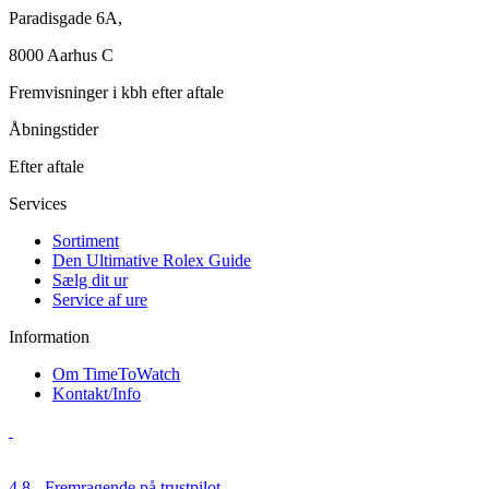
Paradisgade 6A,
8000 Aarhus C
Fremvisninger i kbh efter aftale
Åbningstider
Efter aftale
Services
Sortiment
Den Ultimative Rolex Guide
Sælg dit ur
Service af ure
Information
Om TimeToWatch
Kontakt/Info
4,8 - Fremragende på trustpilot