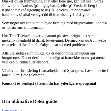
Ønsker du en fremvisning af et eller flere ure, kan det ske i vores
showroom i Aarhus (på daglig basis), eller på Frederiksberg i
København (på ugentlig basis). Alle vores ure opbevares i
bankboks, så aftal venligst tid til fremvisning 1-2 dage forud.
Som noget nyt kan vi nu tilbyde betaling med kryptovaluta. kontakt
os for nærmere information.
Hos TimeToWatch giver vi garanti på såvel originalitet samt
mekanik i henhold til dansk lovgivning. Dermed kan du trygt købe
et ur uden risiko for efterfølgende at stå med problemer.
Alle ure sælges som brugte, og er derfor omfattet reglen om
brugtmoms. Det er derfor ikke muligt at fratrække moms på urene
ved køb til firma eller eksport.
Vi tilbyder finansiering i samarbejde med Sparxpres. Læs om dette i
fanen “Om TimeToWatch”.
Kontakt os venligst såfremt du har yderligere spørgsmål
Den ultimative Rolex guide
Læs mere