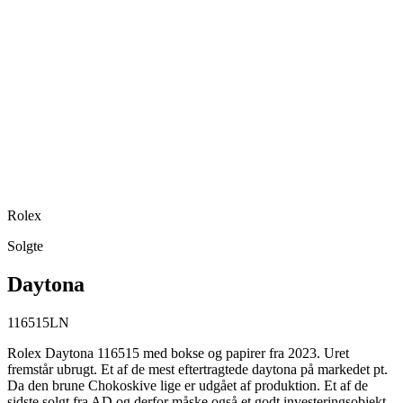
Rolex
Solgte
Daytona
116515LN
Rolex Daytona 116515 med bokse og papirer fra 2023. Uret
fremstår ubrugt. Et af de mest eftertragtede daytona på markedet pt.
Da den brune Chokoskive lige er udgået af produktion. Et af de
sidste solgt fra AD og derfor måske også et godt investeringsobjekt.