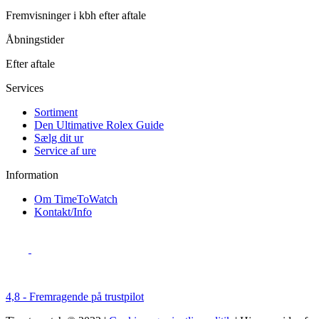
Fremvisninger i kbh efter aftale
Åbningstider
Efter aftale
Services
Sortiment
Den Ultimative Rolex Guide
Sælg dit ur
Service af ure
Information
Om TimeToWatch
Kontakt/Info
4,8 - Fremragende på trustpilot