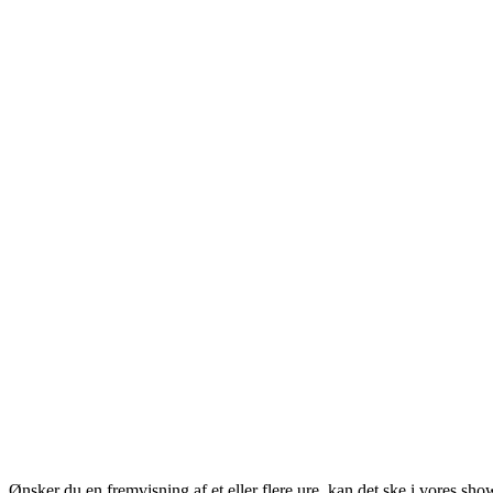
Ønsker du en fremvisning af et eller flere ure, kan det ske i vores sh