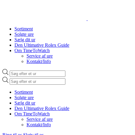
Sortiment
Solgte ure
Sælg dit ur
Den Ultimative Rolex Guide
Om TimeToWatch
Service af ure
Kontakt/Info
Products
search
Products
search
Sortiment
Solgte ure
Sælg dit ur
Den Ultimative Rolex Guide
Om TimeToWatch
Service af ure
Kontakt/Info
Ring til os
Skriv til os