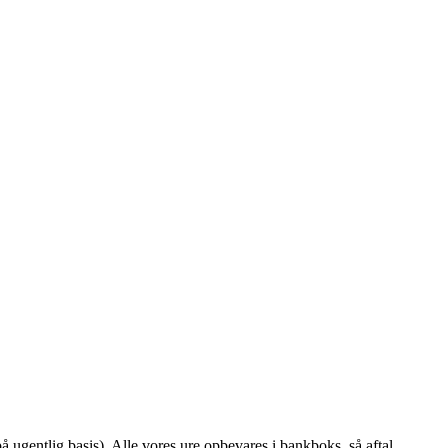
å ugentlig basis). Alle vores ure opbevares i bankboks, så aftal