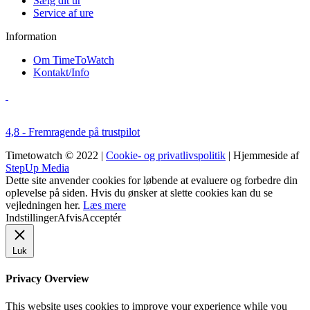
Sælg dit ur
Service af ure
Information
Om TimeToWatch
Kontakt/Info
4,8 - Fremragende på trustpilot
Timetowatch © 2022 |
Cookie- og privatlivspolitik
| Hjemmeside af
StepUp Media
Dette site anvender cookies for løbende at evaluere og forbedre din
oplevelse på siden. Hvis du ønsker at slette cookies kan du se
vejledningen her.
Læs mere
Indstillinger
Afvis
Acceptér
Luk
Privacy Overview
This website uses cookies to improve your experience while you