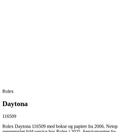
Rolex
Daytona
116509
Rolex Daytona 116509 med bokse og papirer fra 2006. Netop
gennemgået fuld service hos Rolex i 2025. Servicepapirer fra