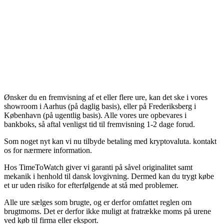
Ønsker du en fremvisning af et eller flere ure, kan det ske i vores
showroom i Aarhus (på daglig basis), eller på Frederiksberg i
København (på ugentlig basis). Alle vores ure opbevares i
bankboks, så aftal venligst tid til fremvisning 1-2 dage forud.
Som noget nyt kan vi nu tilbyde betaling med kryptovaluta. kontakt
os for nærmere information.
Hos TimeToWatch giver vi garanti på såvel originalitet samt
mekanik i henhold til dansk lovgivning. Dermed kan du trygt købe
et ur uden risiko for efterfølgende at stå med problemer.
Alle ure sælges som brugte, og er derfor omfattet reglen om
brugtmoms. Det er derfor ikke muligt at fratrække moms på urene
ved køb til firma eller eksport.