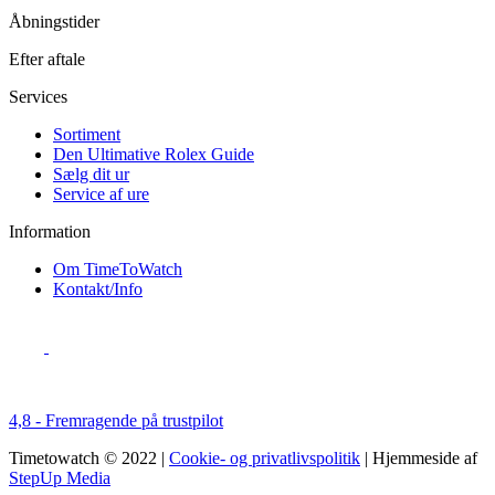
Åbningstider
Efter aftale
Services
Sortiment
Den Ultimative Rolex Guide
Sælg dit ur
Service af ure
Information
Om TimeToWatch
Kontakt/Info
4,8 - Fremragende på trustpilot
Timetowatch © 2022 |
Cookie- og privatlivspolitik
| Hjemmeside af
StepUp Media