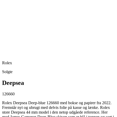
Rolex
Solgte
Deepsea
126660
Rolex Deepsea Deep-blue 126660 med bokse og papirer fra 2022.
Fremstår nyt og ubrugt med delvis folie på kasse og lænke. Rolex
store Deepsea 44 mm model i den netop udgåede reference. Her
med James Cameron Deep-Blue skiven som er blå i toppen og sort i