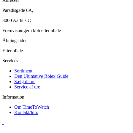
Adresser
Paradisgade 6A,
8000 Aarhus C
Fremvisninger i kbh efter aftale
Åbningstider
Efter aftale
Services
Sortiment
Den Ultimative Rolex Guide
Sælg dit ur
Service af ure
Information
Om TimeToWatch
Kontakt/Info