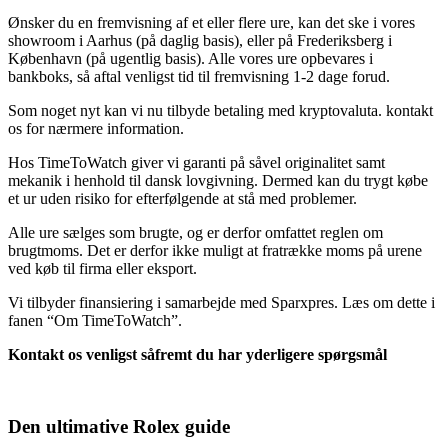
Ønsker du en fremvisning af et eller flere ure, kan det ske i vores
showroom i Aarhus (på daglig basis), eller på Frederiksberg i
København (på ugentlig basis). Alle vores ure opbevares i
bankboks, så aftal venligst tid til fremvisning 1-2 dage forud.
Som noget nyt kan vi nu tilbyde betaling med kryptovaluta. kontakt
os for nærmere information.
Hos TimeToWatch giver vi garanti på såvel originalitet samt
mekanik i henhold til dansk lovgivning. Dermed kan du trygt købe
et ur uden risiko for efterfølgende at stå med problemer.
Alle ure sælges som brugte, og er derfor omfattet reglen om
brugtmoms. Det er derfor ikke muligt at fratrække moms på urene
ved køb til firma eller eksport.
Vi tilbyder finansiering i samarbejde med Sparxpres. Læs om dette i
fanen “Om TimeToWatch”.
Kontakt os venligst såfremt du har yderligere spørgsmål
Den ultimative Rolex guide