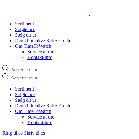
Sortiment
Solgte ure
Sælg dit ur
Den Ultimative Rolex Guide
Om TimeToWatch
Service af ure
Kontakt/Info
Products
search
Products
search
Sortiment
Solgte ure
Sælg dit ur
Den Ultimative Rolex Guide
Om TimeToWatch
Service af ure
Kontakt/Info
Ring til os
Skriv til os