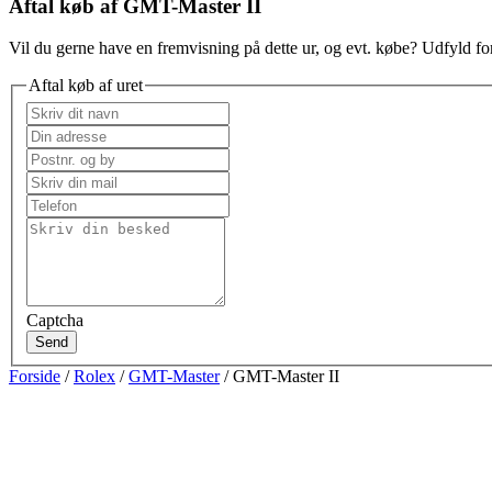
Aftal køb af GMT-Master II
Vil du gerne have en fremvisning på dette ur, og evt. købe? Udfyld for
Aftal køb af uret
Captcha
Send
Forside
/
Rolex
/
GMT-Master
/ GMT-Master II