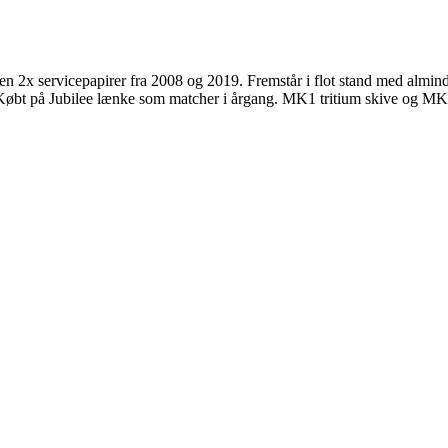
 2x servicepapirer fra 2008 og 2019. Fremstår i flot stand med almin
0. Købt på Jubilee lænke som matcher i årgang. MK1 tritium skive og MK1