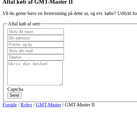
Aftal køb af GMT-Master II
Vil du gerne have en fremvisning på dette ur, og evt. købe? Udfyld for
Aftal køb af uret
Captcha
Send
Forside
/
Rolex
/
GMT-Master
/ GMT-Master II