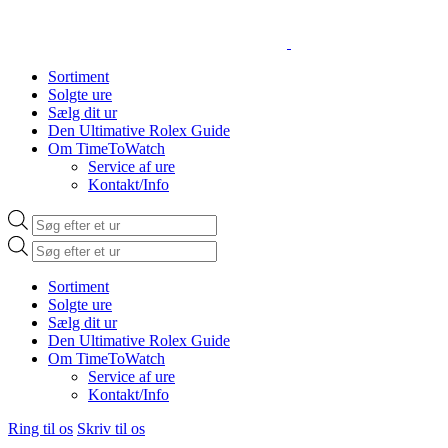
Sortiment
Solgte ure
Sælg dit ur
Den Ultimative Rolex Guide
Om TimeToWatch
Service af ure
Kontakt/Info
Products
search
Products
search
Sortiment
Solgte ure
Sælg dit ur
Den Ultimative Rolex Guide
Om TimeToWatch
Service af ure
Kontakt/Info
Ring til os
Skriv til os