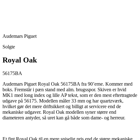
Audemars Piguet
Solgte
Royal Oak
56175BA
Audemars Piguet Royal Oak 56175BA fra 90’erne. Kommer med
boks. Fremstår i pæn stand med alm. brugsspor. Skiven er hvid
MK1 med long index og lille AP tekst, som er den mest eftertragtede
udgave på 56175. Modellen måler 33 mm og har quartzværk,
hvilket gør det mere driftsikkert og billigt at servicere end de
mekaniske udgaver. Royal Oak modellen syner større end
diameteren antyder, så uret kan gå både som dame- og herreur.
Et fint Royal Oak til en mere spiselig pris end de større mekaniske