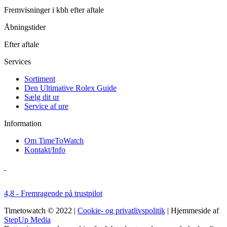
Fremvisninger i kbh efter aftale
Åbningstider
Efter aftale
Services
Sortiment
Den Ultimative Rolex Guide
Sælg dit ur
Service af ure
Information
Om TimeToWatch
Kontakt/Info
4,8 - Fremragende på trustpilot
Timetowatch © 2022 |
Cookie- og privatlivspolitik
| Hjemmeside af
StepUp Media