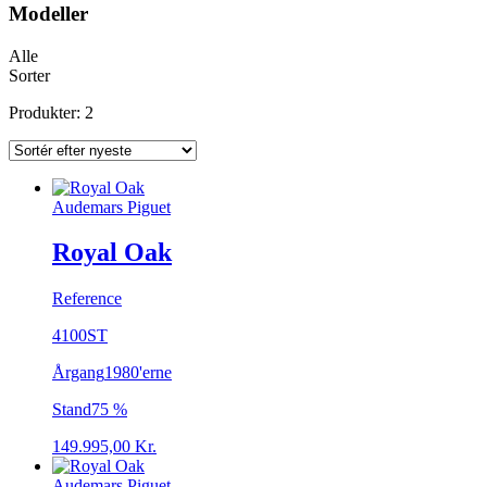
Modeller
Alle
Sorter
Produkter: 2
Audemars Piguet
Royal Oak
Reference
4100ST
Årgang
1980'erne
Stand
75 %
149.995,00
Kr.
Audemars Piguet