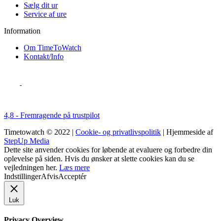
Sælg dit ur
Service af ure
Information
Om TimeToWatch
Kontakt/Info
4,8 - Fremragende på trustpilot
Timetowatch © 2022 |
Cookie- og privatlivspolitik
| Hjemmeside af
StepUp Media
Dette site anvender cookies for løbende at evaluere og forbedre din
oplevelse på siden. Hvis du ønsker at slette cookies kan du se
vejledningen her.
Læs mere
Indstillinger
Afvis
Acceptér
Luk
Privacy Overview