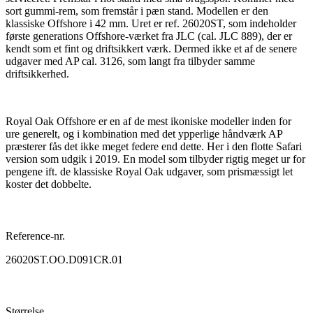
sort gummi-rem, som fremstår i pæn stand. Modellen er den
klassiske Offshore i 42 mm. Uret er ref. 26020ST, som indeholder
første generations Offshore-værket fra JLC (cal. JLC 889), der er
kendt som et fint og driftsikkert værk. Dermed ikke et af de senere
udgaver med AP cal. 3126, som langt fra tilbyder samme
driftsikkerhed.
Royal Oak Offshore er en af de mest ikoniske modeller inden for
ure generelt, og i kombination med det ypperlige håndværk AP
præsterer fås det ikke meget federe end dette. Her i den flotte Safari
version som udgik i 2019. En model som tilbyder rigtig meget ur for
pengene ift. de klassiske Royal Oak udgaver, som prismæssigt let
koster det dobbelte.
Reference-nr.
26020ST.OO.D091CR.01
Størrelse