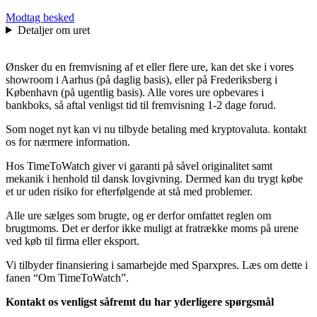
Modtag besked
Detaljer om uret
Ønsker du en fremvisning af et eller flere ure, kan det ske i vores
showroom i Aarhus (på daglig basis), eller på Frederiksberg i
København (på ugentlig basis). Alle vores ure opbevares i
bankboks, så aftal venligst tid til fremvisning 1-2 dage forud.
Som noget nyt kan vi nu tilbyde betaling med kryptovaluta. kontakt
os for nærmere information.
Hos TimeToWatch giver vi garanti på såvel originalitet samt
mekanik i henhold til dansk lovgivning. Dermed kan du trygt købe
et ur uden risiko for efterfølgende at stå med problemer.
Alle ure sælges som brugte, og er derfor omfattet reglen om
brugtmoms. Det er derfor ikke muligt at fratrække moms på urene
ved køb til firma eller eksport.
Vi tilbyder finansiering i samarbejde med Sparxpres. Læs om dette i
fanen “Om TimeToWatch”.
Kontakt os venligst såfremt du har yderligere spørgsmål