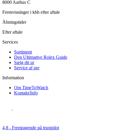
8000 Aarhus C
Fremvisninger i kbh efter aftale
Åbningstider
Efter aftale
Services
Sortiment
Den Ultimative Rolex Guide
Sælg dit ur
Service af ure
Information
Om TimeToWatch
Kontakt/Info
4,8 - Fremragende på trustpilot