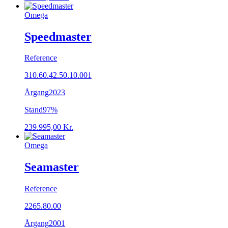
Omega
Speedmaster
Reference
310.60.42.50.10.001
Årgang
2023
Stand
97%
239.995,00
Kr.
Omega
Seamaster
Reference
2265.80.00
Årgang
2001