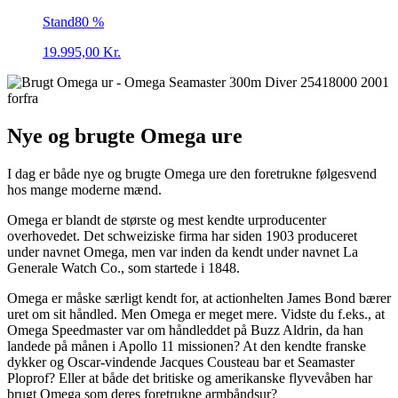
Stand
80 %
19.995,00
Kr.
Nye og brugte Omega ure
I dag er både nye og brugte Omega ure den foretrukne følgesvend
hos mange moderne mænd.
Omega er blandt de største og mest kendte urproducenter
overhovedet. Det schweiziske firma har siden 1903 produceret
under navnet Omega, men var inden da kendt under navnet La
Generale Watch Co., som startede i 1848.
Omega er måske særligt kendt for, at actionhelten James Bond bærer
uret om sit håndled. Men Omega er meget mere. Vidste du f.eks., at
Omega Speedmaster var om håndleddet på Buzz Aldrin, da han
landede på månen i Apollo 11 missionen? At den kendte franske
dykker og Oscar-vindende Jacques Cousteau bar et Seamaster
Ploprof? Eller at både det britiske og amerikanske flyvevåben har
brugt Omega som deres foretrukne armbåndsur?