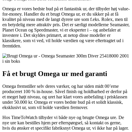
Omega er vores bedste bud på et fantastisk ur, der tilbyder høj value-
for-money. Handler du et brugt Omega ur, er du sikker på at få
kvalitet på niveau med de langt dyrere ure som f.eks. Rolex, men til
en betydelig mere attraktiv pris. Det er særligt modellerne Seamaster,
Planet Ocean og Speedmaster, vi er eksperter i – og anbefaler at
investere i. Det skyldes primært, at netop disse modeller er
klassikere, som vi ved, vil holde værdien og være eftertragtet ud i
fremtiden.
Få et brugt Omega ur med garanti
Omega fremstiller selv deres værker, og har siden midt 00’erne
produceret 100 % in-house. Såvel finish og holdbarhed er derfor på
et meget højt niveau, og uret har klart vores anbefaling i prisklassen
under 50.000 kr. Omega er vores bedste bud på et solidt klassisk,
eksklusivt ur, som vil holde værdien fremover.
Hos TimeToWatch tilbyder vi både nye og brugte Omega ure. De
nye ure kan bestilles hjem per efterspørgsel, så kontakt os gerne,
hvis du ønsker et specifikt fabriksnyt Omega ur, vi ikke har på lager.