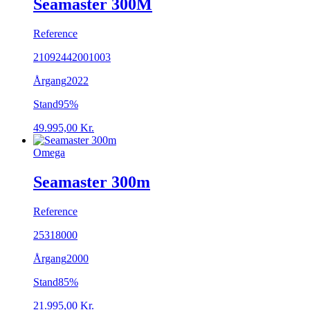
Seamaster 300M
Reference
21092442001003
Årgang
2022
Stand
95%
49.995,00
Kr.
Omega
Seamaster 300m
Reference
25318000
Årgang
2000
Stand
85%
21.995,00
Kr.