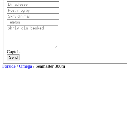
Captcha
Send
Forside
/
Omega
/ Seamaster 300m