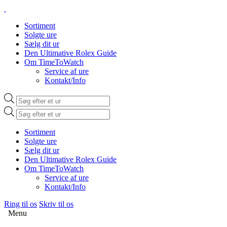
Sortiment
Solgte ure
Sælg dit ur
Den Ultimative Rolex Guide
Om TimeToWatch
Service af ure
Kontakt/Info
Products
search
Products
search
Sortiment
Solgte ure
Sælg dit ur
Den Ultimative Rolex Guide
Om TimeToWatch
Service af ure
Kontakt/Info
Ring til os
Skriv til os
Menu