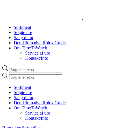
Sortiment
Solgte ure
Sælg dit ur
Den Ultimative Rolex Guide
Om TimeToWatch
Service af ure
Kontakt/Info
Products
search
Products
search
Sortiment
Solgte ure
Sælg dit ur
Den Ultimative Rolex Guide
Om TimeToWatch
Service af ure
Kontakt/Info
Ring til os
Skriv til os