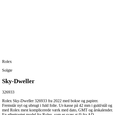
Rolex
Solgte
Sky-Dweller
326933
Rolex Sky-Dweller 326933 fra 2022 med bokse og papirer.
Fremstår nyt og ubrugt i fuld folie. Ur-kasse på 42 mm i guld/stål og
med Rolex mest komplicerede værk med dato, GMT og årskalender.
En eftertragtet model fra Rolex, som er svær at få fra AD.