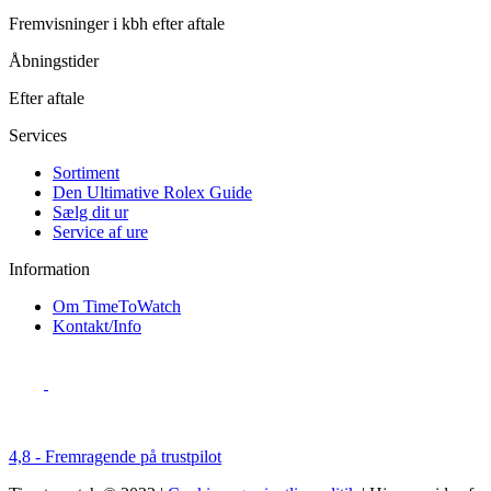
Fremvisninger i kbh efter aftale
Åbningstider
Efter aftale
Services
Sortiment
Den Ultimative Rolex Guide
Sælg dit ur
Service af ure
Information
Om TimeToWatch
Kontakt/Info
4,8 - Fremragende på trustpilot