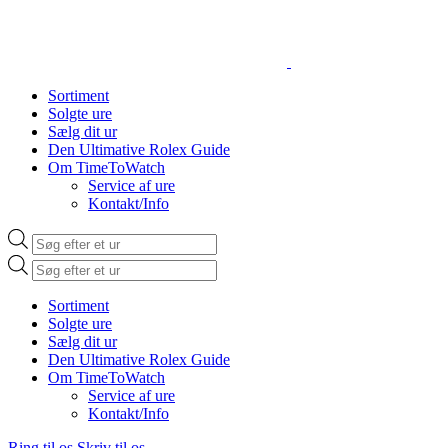
Sortiment
Solgte ure
Sælg dit ur
Den Ultimative Rolex Guide
Om TimeToWatch
Service af ure
Kontakt/Info
Products
search
Products
search
Sortiment
Solgte ure
Sælg dit ur
Den Ultimative Rolex Guide
Om TimeToWatch
Service af ure
Kontakt/Info
Ring til os
Skriv til os