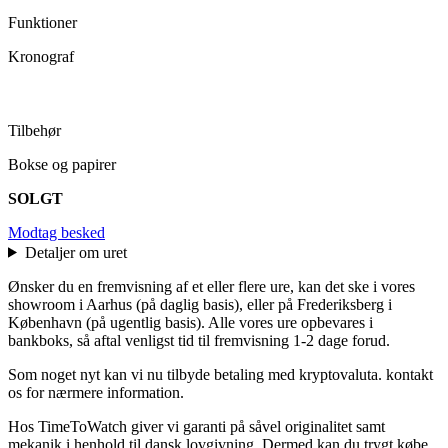
Funktioner
Kronograf
Tilbehør
Bokse og papirer
SOLGT
Modtag besked
Detaljer om uret
Ønsker du en fremvisning af et eller flere ure, kan det ske i vores
showroom i Aarhus (på daglig basis), eller på Frederiksberg i
København (på ugentlig basis). Alle vores ure opbevares i
bankboks, så aftal venligst tid til fremvisning 1-2 dage forud.
Som noget nyt kan vi nu tilbyde betaling med kryptovaluta. kontakt
os for nærmere information.
Hos TimeToWatch giver vi garanti på såvel originalitet samt
mekanik i henhold til dansk lovgivning. Dermed kan du trygt købe