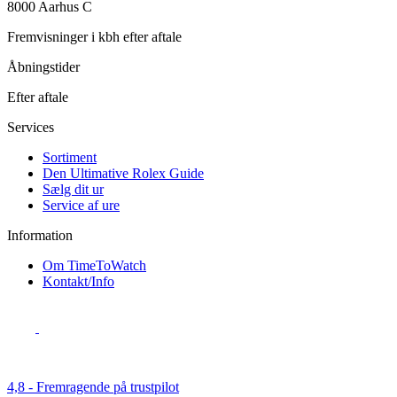
8000 Aarhus C
Fremvisninger i kbh efter aftale
Åbningstider
Efter aftale
Services
Sortiment
Den Ultimative Rolex Guide
Sælg dit ur
Service af ure
Information
Om TimeToWatch
Kontakt/Info
4,8 - Fremragende på trustpilot