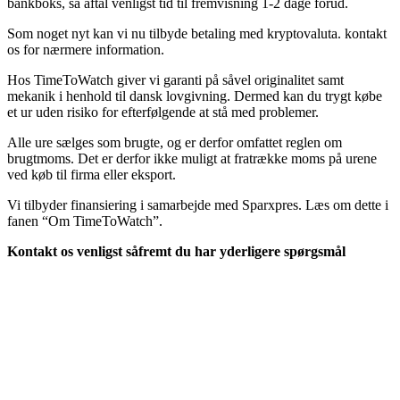
bankboks, så aftal venligst tid til fremvisning 1-2 dage forud.
Som noget nyt kan vi nu tilbyde betaling med kryptovaluta. kontakt
os for nærmere information.
Hos TimeToWatch giver vi garanti på såvel originalitet samt
mekanik i henhold til dansk lovgivning. Dermed kan du trygt købe
et ur uden risiko for efterfølgende at stå med problemer.
Alle ure sælges som brugte, og er derfor omfattet reglen om
brugtmoms. Det er derfor ikke muligt at fratrække moms på urene
ved køb til firma eller eksport.
Vi tilbyder finansiering i samarbejde med Sparxpres. Læs om dette i
fanen “Om TimeToWatch”.
Kontakt os venligst såfremt du har yderligere spørgsmål