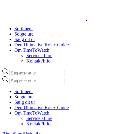
Sortiment
Solgte ure
Sælg dit ur
Den Ultimative Rolex Guide
Om TimeToWatch
Service af ure
Kontakt/Info
Products
search
Products
search
Sortiment
Solgte ure
Sælg dit ur
Den Ultimative Rolex Guide
Om TimeToWatch
Service af ure
Kontakt/Info
Ring til os
Skriv til os