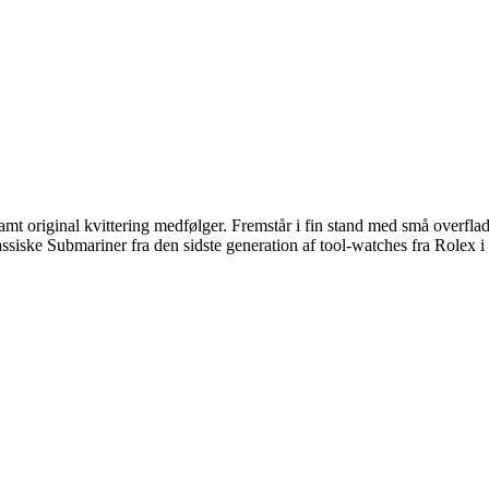
amt original kvittering medfølger. Fremstår i fin stand med små overfl
ssiske Submariner fra den sidste generation af tool-watches fra Rolex i 