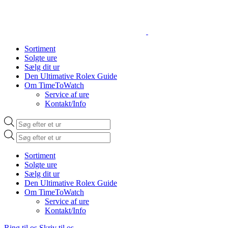
Sortiment
Solgte ure
Sælg dit ur
Den Ultimative Rolex Guide
Om TimeToWatch
Service af ure
Kontakt/Info
Products
search
Products
search
Sortiment
Solgte ure
Sælg dit ur
Den Ultimative Rolex Guide
Om TimeToWatch
Service af ure
Kontakt/Info
Ring til os
Skriv til os